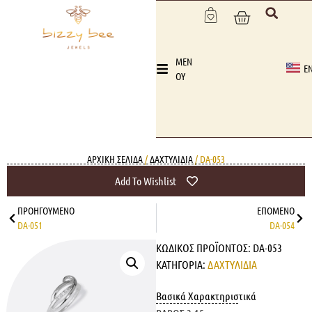
MEN
E
OY
ΑΡΧΙΚΉ ΣΕΛΊΔΑ
/
ΔΑΧΤΥΛΙΔΙΑ
/ DA-053
Add To Wishlist
ΠΡΟΗΓΟΎΜΕΝΟ
ΕΠΌΜΕΝΟ
DA-051
DA-054
ΚΩΔΙΚΌΣ ΠΡΟΪΌΝΤΟΣ:
DA-053
ΚΑΤΗΓΟΡΊΑ:
ΔΑΧΤΥΛΙΔΙΑ
Βασικά Χαρακτηριστικά