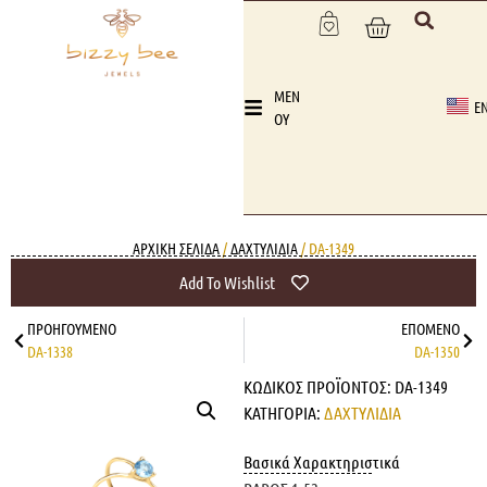
MEN
E
OY
ΑΡΧΙΚΉ ΣΕΛΊΔΑ
/
ΔΑΧΤΥΛΙΔΙΑ
/ DA-1349
Add To Wishlist
ΠΡΟΗΓΟΎΜΕΝΟ
ΕΠΌΜΕΝΟ
DA-1338
DA-1350
ΚΩΔΙΚΌΣ ΠΡΟΪΌΝΤΟΣ:
DA-1349
ΚΑΤΗΓΟΡΊΑ:
ΔΑΧΤΥΛΙΔΙΑ
Βασικά Χαρακτηριστικά