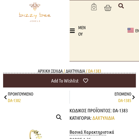
MEN
E
OY
ΑΡΧΙΚΉ ΣΕΛΊΔΑ
/
ΔΑΧΤΥΛΙΔΙΑ
/ DA-1383
Add To Wishlist
ΠΡΟΗΓΟΎΜΕΝΟ
ΕΠΌΜΕΝΟ
DA-1382
DA-1385
ΚΩΔΙΚΌΣ ΠΡΟΪΌΝΤΟΣ:
DA-1383
ΚΑΤΗΓΟΡΊΑ:
ΔΑΧΤΥΛΙΔΙΑ
Βασικά Χαρακτηριστικά