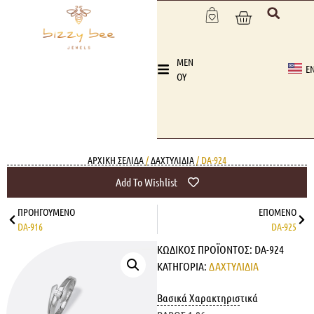
MEN
E
OY
ΑΡΧΙΚΉ ΣΕΛΊΔΑ
/
ΔΑΧΤΥΛΙΔΙΑ
/ DA-924
Add To Wishlist
ΠΡΟΗΓΟΎΜΕΝΟ
ΕΠΌΜΕΝΟ
DA-916
DA-925
ΚΩΔΙΚΌΣ ΠΡΟΪΌΝΤΟΣ:
DA-924
ΚΑΤΗΓΟΡΊΑ:
ΔΑΧΤΥΛΙΔΙΑ
Βασικά Χαρακτηριστικά