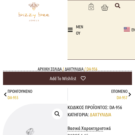
MEN
E
OY
ΑΡΧΙΚΉ ΣΕΛΊΔΑ
/
ΔΑΧΤΥΛΙΔΙΑ
/ DA-956
Add To Wishlist
ΠΡΟΗΓΟΎΜΕΝΟ
ΕΠΌΜΕΝΟ
DA-955
DA-957
ΚΩΔΙΚΌΣ ΠΡΟΪΌΝΤΟΣ:
DA-956
ΚΑΤΗΓΟΡΊΑ:
ΔΑΧΤΥΛΙΔΙΑ
Βασικά Χαρακτηριστικά