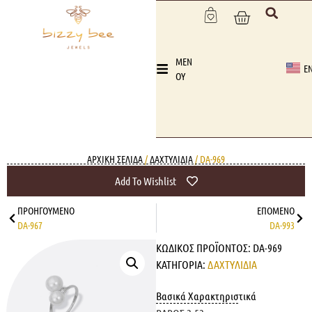
MEN
E
OY
ΑΡΧΙΚΉ ΣΕΛΊΔΑ
/
ΔΑΧΤΥΛΙΔΙΑ
/ DA-969
Add To Wishlist
ΠΡΟΗΓΟΎΜΕΝΟ
ΕΠΌΜΕΝΟ
DA-967
DA-993
ΚΩΔΙΚΌΣ ΠΡΟΪΌΝΤΟΣ:
DA-969
ΚΑΤΗΓΟΡΊΑ:
ΔΑΧΤΥΛΙΔΙΑ
Βασικά Χαρακτηριστικά