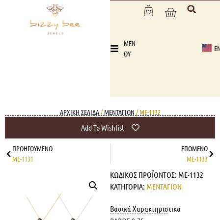
MEN
E
OY
ΑΡΧΙΚΉ ΣΕΛΊΔΑ
/
ΜΕΝΤΑΓΙΟΝ
/ ME-1132
Add To Wishlist
ΠΡΟΗΓΟΎΜΕΝΟ
ΕΠΌΜΕΝΟ
ME-1131
ME-1133
ΚΩΔΙΚΌΣ ΠΡΟΪΌΝΤΟΣ:
ME-1132
ΚΑΤΗΓΟΡΊΑ:
ΜΕΝΤΑΓΙΟΝ
Βασικά Χαρακτηριστικά