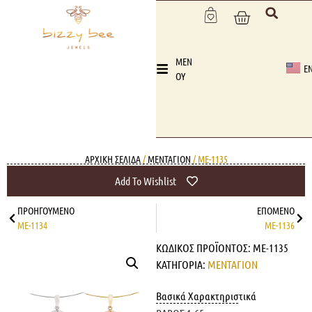
MEN
E
OY
ΑΡΧΙΚΉ ΣΕΛΊΔΑ
/
ΜΕΝΤΑΓΙΟΝ
/ ME-1135
Add To Wishlist
ΠΡΟΗΓΟΎΜΕΝΟ
ΕΠΌΜΕΝΟ
ME-1134
ME-1136
ΚΩΔΙΚΌΣ ΠΡΟΪΌΝΤΟΣ:
ME-1135
ΚΑΤΗΓΟΡΊΑ:
ΜΕΝΤΑΓΙΟΝ
Βασικά Χαρακτηριστικά