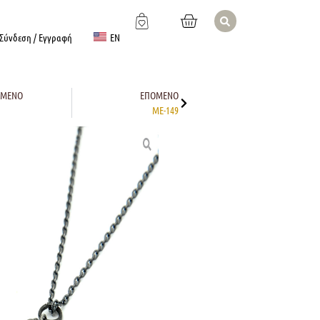
EN
Σύνδεση / Εγγραφή
ΎΜΕΝΟ
ΕΠΌΜΕΝΟ
ME-149
ΡΑ
Pinterest
Email