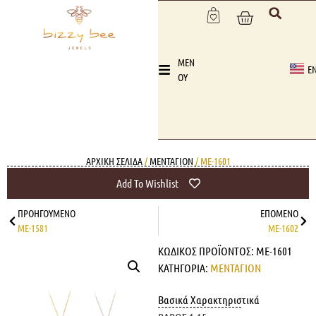
MEN
E
OY
ΑΡΧΙΚΉ ΣΕΛΊΔΑ
/
ΜΕΝΤΑΓΙΟΝ
/ ME-1601
Add To Wishlist
ΠΡΟΗΓΟΎΜΕΝΟ
ΕΠΌΜΕΝΟ
ME-1581
ME-1602
ΚΩΔΙΚΌΣ ΠΡΟΪΌΝΤΟΣ:
ME-1601
ΚΑΤΗΓΟΡΊΑ:
ΜΕΝΤΑΓΙΟΝ
Βασικά Χαρακτηριστικά