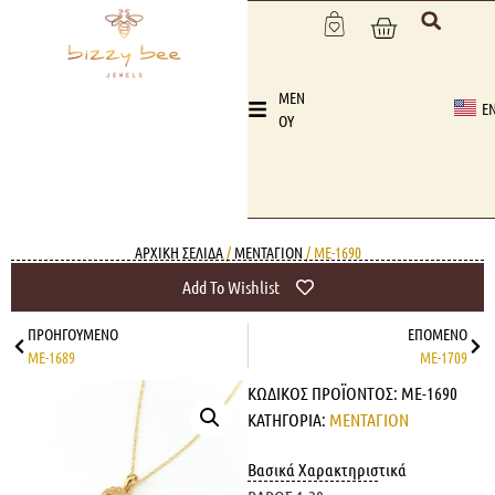
MEN
E
OY
ΑΡΧΙΚΉ ΣΕΛΊΔΑ
/
ΜΕΝΤΑΓΙΟΝ
/ ME-1690
Add To Wishlist
ΠΡΟΗΓΟΎΜΕΝΟ
ΕΠΌΜΕΝΟ
ME-1689
ME-1709
ΚΩΔΙΚΌΣ ΠΡΟΪΌΝΤΟΣ:
ME-1690
ΚΑΤΗΓΟΡΊΑ:
ΜΕΝΤΑΓΙΟΝ
Βασικά Χαρακτηριστικά