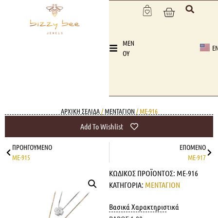
MEN
E
OY
ΑΡΧΙΚΉ ΣΕΛΊΔΑ
/
ΜΕΝΤΑΓΙΟΝ
/ ME-916
Add To Wishlist
ΠΡΟΗΓΟΎΜΕΝΟ
ΕΠΌΜΕΝΟ
ME-915
ME-917
ΚΩΔΙΚΌΣ ΠΡΟΪΌΝΤΟΣ:
ME-916
ΚΑΤΗΓΟΡΊΑ:
ΜΕΝΤΑΓΙΟΝ
Βασικά Χαρακτηριστικά