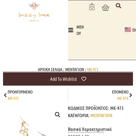
MEN
E
OY
ΑΡΧΙΚΉ ΣΕΛΊΔΑ
/
ΜΕΝΤΑΓΙΟΝ
/ ME-973
Add To Wishlist
ΠΡΟΗΓΟΎΜΕΝΟ
ΕΠΌΜΕΝΟ
ME-972
ME-974
ΚΩΔΙΚΌΣ ΠΡΟΪΌΝΤΟΣ:
ME-973
ΚΑΤΗΓΟΡΊΑ:
ΜΕΝΤΑΓΙΟΝ
Βασικά Χαρακτηριστικά