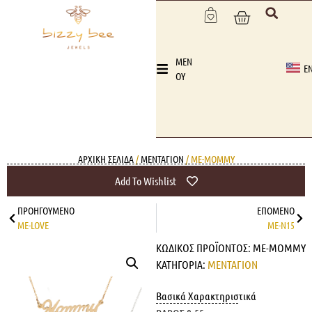
MEN
E
OY
ΑΡΧΙΚΉ ΣΕΛΊΔΑ
/
ΜΕΝΤΑΓΙΟΝ
/ ME-MOMMY
Add To Wishlist
ΠΡΟΗΓΟΎΜΕΝΟ
ΕΠΌΜΕΝΟ
ME-LOVE
ME-N15
ΚΩΔΙΚΌΣ ΠΡΟΪΌΝΤΟΣ:
ME-MOMMY
ΚΑΤΗΓΟΡΊΑ:
ΜΕΝΤΑΓΙΟΝ
Βασικά Χαρακτηριστικά