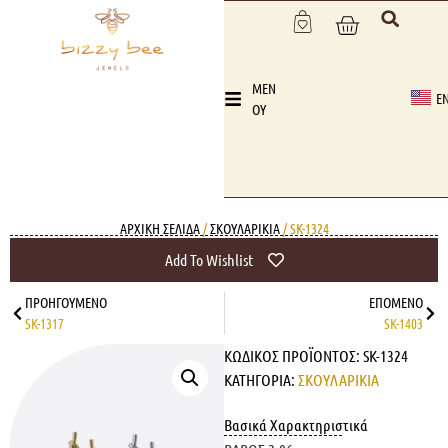
MEN
E
OY
ΑΡΧΙΚΉ ΣΕΛΊΔΑ
/
ΣΚΟΥΛΑΡΙΚΙΑ
/ SK-1324
Add To Wishlist
ΠΡΟΗΓΟΎΜΕΝΟ
ΕΠΌΜΕΝΟ
SK-1317
SK-1403
ΚΩΔΙΚΌΣ ΠΡΟΪΌΝΤΟΣ:
SK-1324
ΚΑΤΗΓΟΡΊΑ:
ΣΚΟΥΛΑΡΙΚΙΑ
Βασικά Χαρακτηριστικά