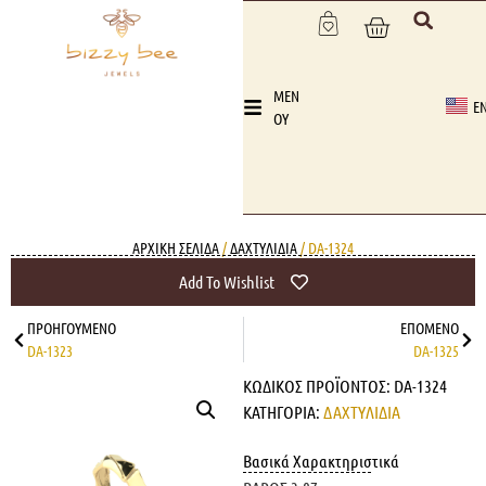
MEN
E
OY
ΑΡΧΙΚΉ ΣΕΛΊΔΑ
/
ΔΑΧΤΥΛΙΔΙΑ
/ DA-1324
Add To Wishlist
ΠΡΟΗΓΟΎΜΕΝΟ
ΕΠΌΜΕΝΟ
DA-1323
DA-1325
ΚΩΔΙΚΌΣ ΠΡΟΪΌΝΤΟΣ:
DA-1324
ΚΑΤΗΓΟΡΊΑ:
ΔΑΧΤΥΛΙΔΙΑ
Βασικά Χαρακτηριστικά