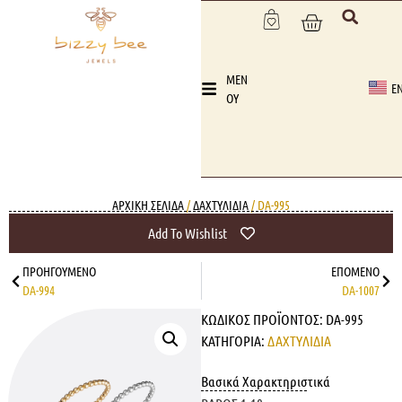
MEN
E
OY
ΑΡΧΙΚΉ ΣΕΛΊΔΑ
/
ΔΑΧΤΥΛΙΔΙΑ
/ DA-995
Add To Wishlist
ΠΡΟΗΓΟΎΜΕΝΟ
ΕΠΌΜΕΝΟ
DA-994
DA-1007
ΚΩΔΙΚΌΣ ΠΡΟΪΌΝΤΟΣ:
DA-995
ΚΑΤΗΓΟΡΊΑ:
ΔΑΧΤΥΛΙΔΙΑ
Βασικά Χαρακτηριστικά