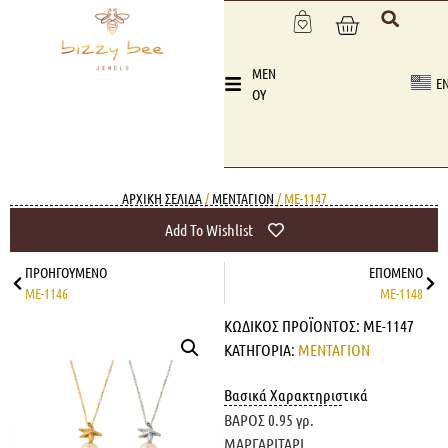
MEN
E
OY
ΑΡΧΙΚΉ ΣΕΛΊΔΑ
/
ΜΕΝΤΑΓΙΟΝ
/ ME-1147
Add To Wishlist
ΠΡΟΗΓΟΎΜΕΝΟ
ΕΠΌΜΕΝΟ
ME-1146
ME-1148
ΚΩΔΙΚΌΣ ΠΡΟΪΌΝΤΟΣ:
ME-1147
ΚΑΤΗΓΟΡΊΑ:
ΜΕΝΤΑΓΙΟΝ
Βασικά Χαρακτηριστικά
ΒΑΡΟΣ 0.95 γρ.
ΜΑΡΓΑΡΙΤΑΡΙ