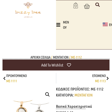
MEN
E
OY
ΑΡΧΙΚΉ ΣΕΛΊΔΑ
/
ΜΕΝΤΑΓΙΟΝ
/ ME-1112
Add To Wishlist
ΠΡΟΗΓΟΎΜΕΝΟ
ΕΠΌΜΕΝΟ
ME-1111
ME-1113
ΚΩΔΙΚΌΣ ΠΡΟΪΌΝΤΟΣ:
ME-1112
ΚΑΤΗΓΟΡΊΑ:
ΜΕΝΤΑΓΙΟΝ
Βασικά Χαρακτηριστικά